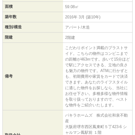
面積
59.08㎡
築年数
2016年 3月 (築10年)
種別/構造
アパート/木造
階建
2階建
こだわりポイント満載のプラストサ
イド。こちらの物件はコンビニまで
の距離が463mです。歩いて15分ほど
で駅にアクセスできる、立地の良さ
も魅力の物件です。ATMに行かずと
備考
も、初期費用や家賃をカードで決済
できます。あなたのライフスタイル
に適した物件をお探しなら、当社に
お任せ下さい。多種多様な物件情報
を取り扱っておりますので、べスト
な物件をご紹介いたします。
パキラホームズ 株式会社和泉不動
産
大阪府堺市西区鳳東町５丁423-6 シ
ャルマン鳳駅前 １階