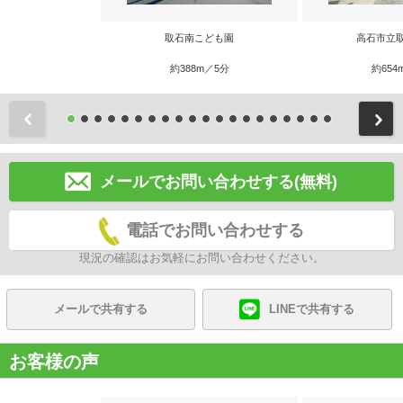
取石南こども園
高石市立
約388m／5分
約654
前
メールでお問い合わせする(無料)
電話でお問い合わせする
現況の確認はお気軽にお問い合わせください。
メールで共有する
LINEで共有する
お客様の声