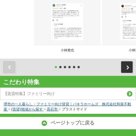
小林雅也
小林
前
こだわり特集
【賃貸特集】ファミリー向け
堺市の一人暮らし・ファミリー向け賃貸｜パキラホームズ 株式会社和泉不動
産
>
(賃貸)地域から探す
>
高石市
>
プラストサイド
ページトップに戻る