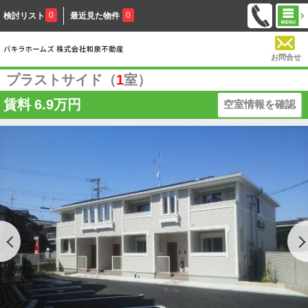
0
0
検討リスト
最近見た物件
お問合せ
プラストサイド（
1
室）
賃料
6.9万円
空室情報を確認