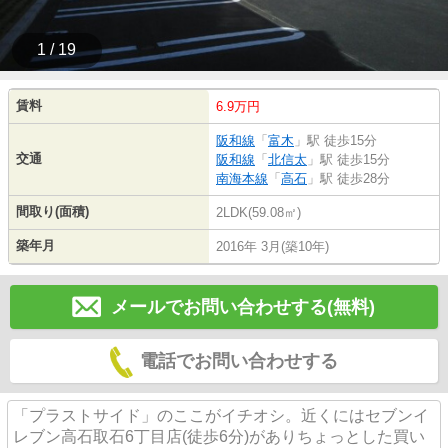
1 / 19
賃料
6.9万円
阪和線
「
富木
」駅 徒歩15分
交通
阪和線
「
北信太
」駅 徒歩15分
南海本線
「
高石
」駅 徒歩28分
間取り(面積)
2LDK(59.08㎡)
築年月
2016年 3月(築10年)
メールでお問い合わせする(無料)
電話でお問い合わせする
「プラストサイド」のここがイチオシ。近くにはセブンイ
レブン高石取石6丁目店(徒歩6分)がありちょっとした買い