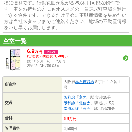
物に便利です。行動範囲が広がる2駅利用可能な物件で
す。車をお持ちの方にもオススメの、自走式駐車場を利用
できる物件です。できるだけ早めに不動産情報を集めたい
方は当社スタッフまでご連絡ください。地域の不動産情報
をいち早くお届けします。
空室一覧
6.9
万
円
NEW
(管理費・共益費 3,500円)
敷：0ヶ月｜礼：12万円
2階 / 2LDK / 59.08㎡
大阪府
高石市
取石
６丁目１２番１１
所在地
号
阪和線
「
富木
」駅 徒歩15分
交通
阪和線
「
北信太
」駅 徒歩15分
南海本線
「
高石
」駅 徒歩28分
賃料
6.9万円
管理費等
3,500円