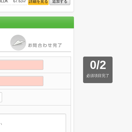
3LDK
67.63㎡
詳細を見る
追加する
0
/
2
必須項目完了