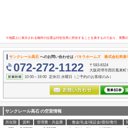
※地図上に表示される物件の位置は付近住所に所在することを表すものであり、実際
サンクレール高石
へのお問い合わせは
パキラホームズ 株式会社和泉
072-272-1122
〒593-8324
大阪府堺市西区鳳東町５丁
10:00～19:00 定休日:水曜日（ご予約のお客様のみ）
サンクレール高石
の空室情報
所在階
賃料
管理費・共益費
敷金/礼金/保証金/償却/敷引