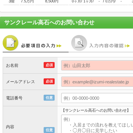
3階
7.5万円
8,500円
/
/
/
/
0ヶ月
1ヶ月
-
0万円
-
サンクレール高石
へのお問い合わせ
お名前
必須
メールアドレス
必須
電話番号
任意
【サンクレール高石へのお問い合わせ】
内容
任意