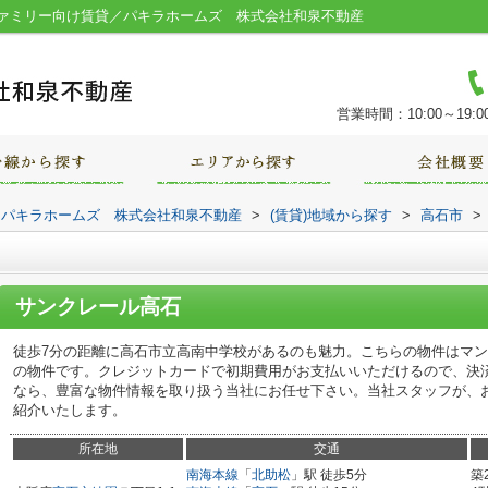
ァミリー向け賃貸／パキラホームズ 株式会社和泉不動産
営業時間：10:00～19:0
｜パキラホームズ 株式会社和泉不動産
>
(賃貸)地域から探す
>
高石市
>
サンクレール高石
徒歩7分の距離に高石市立高南中学校があるのも魅力。こちらの物件はマ
の物件です。クレジットカードで初期費用がお支払いいただけるので、決
なら、豊富な物件情報を取り扱う当社にお任せ下さい。当社スタッフが、
紹介いたします。
所在地
交通
南海本線
「
北助松
」駅 徒歩5分
築