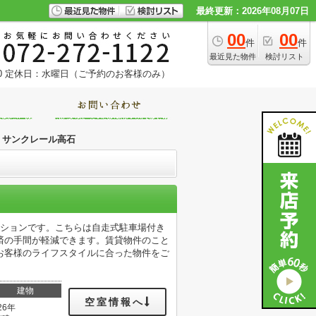
最終更新：2026年08月07日
00
00
件
件
最近見た物件
検討リスト
0
定休日：水曜日（ご予約のお客様のみ）
サンクレール高石
ンションです。こちらは自走式駐車場付き
済の手間が軽減できます。賃貸物件のこと
お客様のライフスタイルに合った物件をご
建物
空室情報へ
26年