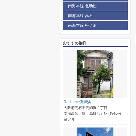
南海本線 北助松
南海本線 高石
南海本線 松ノ浜
おすすめ物件
Re-Home高師浜
大阪府高石市高師浜２丁目
南海高師浜線「高師浜」駅 徒歩5分
築54年