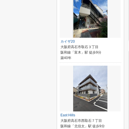
カイザ20
大阪府高石市取石３丁目
阪和線「富木」駅 徒歩9分
築40年
East Hills
大阪府高石市西取石７丁目
阪和線「北信太」駅 徒歩9分