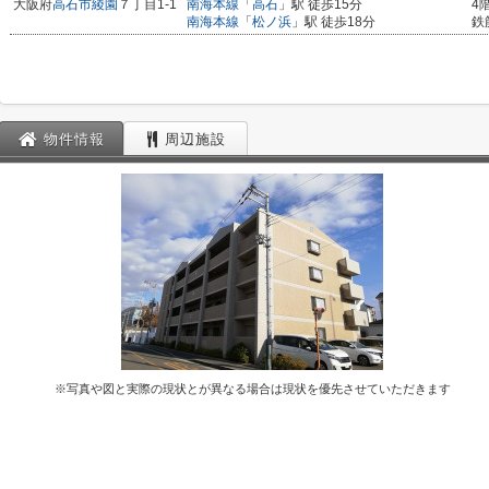
大阪府
高石市
綾園
７丁目1-1
南海本線
「
高石
」駅 徒歩15分
4
南海本線
「
松ノ浜
」駅 徒歩18分
鉄
物件情報
周辺施設
※写真や図と実際の現状とが異なる場合は現状を優先させていただきます