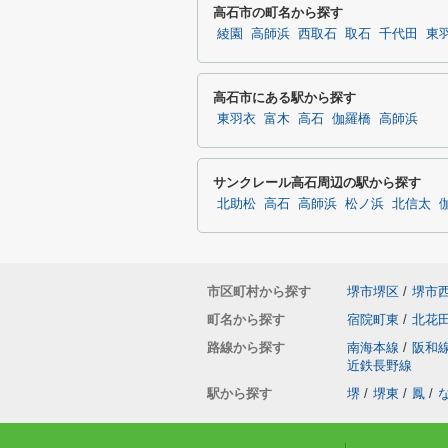
高石市の町名から探す
綾園
高師浜
西取石
取石
千代田
東
高石市にある駅から探す
東羽衣
富木
高石
伽羅橋
高師浜
サンクレール高石周辺の駅から探す
北助松
高石
高師浜
松ノ浜
北信太
市区町村から探す
堺市堺区
/
堺市
町名から探す
宿院町東
/
北花
路線から探す
南海本線
/
阪和
近鉄長野線
駅から探す
堺
/
堺東
/
鳳
/