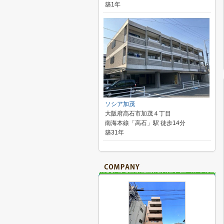
築1年
ソシア加茂
大阪府高石市加茂４丁目
南海本線「高石」駅 徒歩14分
築31年