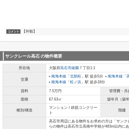
【外観】
コメント
サンクレール高石
の物件概要
所在地
大阪府
高石市
綾園
７丁目1-1
南海本線
「
北助松
」駅 徒歩5分
南海本線
「
交通
南海本線
「
松ノ浜
」駅 徒歩18分
賃料
7.5万円
管理費・共
面積
67.63㎡
築年月（築
マンション / 鉄筋コンクリー
種別/構造
階建
ト
高石市周辺にある物件をお求めの方は「サンク
らの物件は高石市立高南中学校が483m以内に