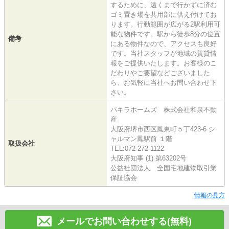
するために、遠くまで行かずに済む
ゴミ置き場を共用部に供え付けてお
ります。行動範囲が広がる2駅利用可
能な物件です。駅から徒歩8分の位置
備考
にある物件なので、アクセスも良好
です。当社スタッフが地域の賃貸情
報をご提供いたします。お客様のこ
だわりやご要望などございました
ら、お気軽に当社へお問い合わせ下
さい。
パキラホームズ 株式会社和泉不動
産
大阪府堺市西区鳳東町５丁423-6 シ
ャルマン鳳駅前 １階
取扱会社
TEL:072-272-1122
大阪府知事 (1) 第63202号
公益社団法人 全国宅地建物取引業
保証協会
情報の見方
メールでお問い合わせする(無料)