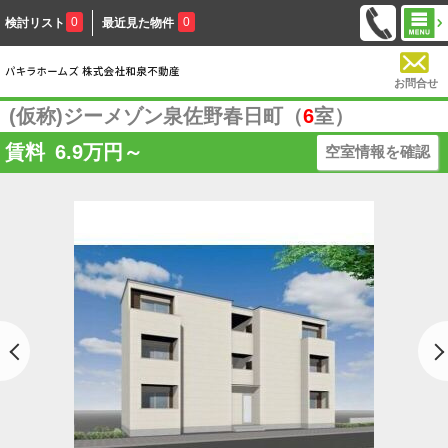
0
0
検討リスト
最近見た物件
お問合せ
(仮称)ジーメゾン泉佐野春日町（
6
室）
賃料
6.9
万円～
空室情報を確認