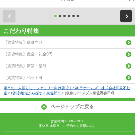
前
こだわり特集
【賃貸特集】単身向け
【賃貸特集】敷金・礼金0円
【賃貸特集】新築・築浅
【賃貸特集】ペット可
堺市の一人暮らし・ファミリー向け賃貸｜パキラホームズ 株式会社和泉不動
産
>
(賃貸)地域から探す
>
泉佐野市
>
(仮称)ジーメゾン泉佐野春日町
ページトップに戻る
営業時間:10:00～19:00
定休日:水曜日（ご予約のお客様のみ）