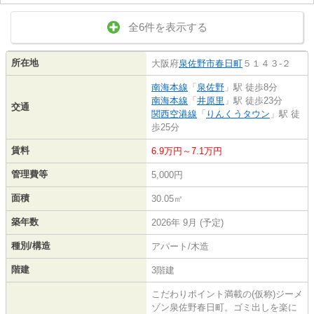
全6件を表示する
所在地
大阪府
泉佐野市
春日町
５１４３-２
南海本線
「
泉佐野
」駅 徒歩8分
南海本線
「
井原里
」駅 徒歩23分
交通
関西空港線
「
りんくうタウン
」駅 徒
歩25分
賃料
6.9万円～7.1万円
管理費等
5,000円
面積
30.05㎡
築年数
2026年 9月 (予定)
種別/構造
アパート/木造
階建
3階建
こだわりポイント満載の(仮称)ジーメ
ゾン泉佐野春日町。ゴミ出しを楽に