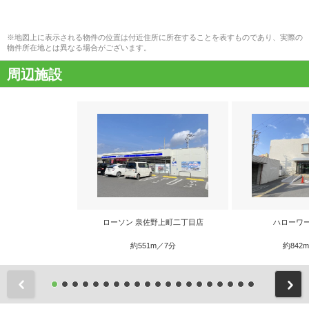
※地図上に表示される物件の位置は付近住所に所在することを表すものであり、実際の
物件所在地とは異なる場合がございます。
周辺施設
ローソン 泉佐野上町二丁目店
ハローワ
約551m／7分
約842
前