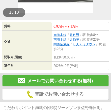
1 / 13
賃料
6.9万円～7.1万円
南海本線
「
泉佐野
」駅 徒歩8分
南海本線
「
井原里
」駅 徒歩23分
交通
関西空港線
「
りんくうタウン
」駅 徒
歩25分
間取り(面積)
1LDK(30.05㎡)
築年月
2026年 9月(予定)
メールでお問い合わせする(無料)
電話でお問い合わせする
こだわりポイント満載の(仮称)ジーメゾン泉佐野春日町。