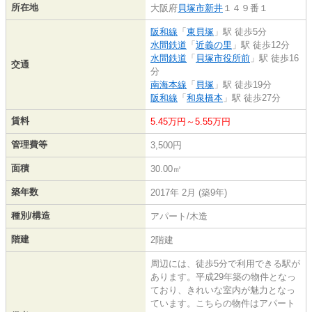
所在地
大阪府
貝塚市
新井
１４９番１
阪和線
「
東貝塚
」駅 徒歩5分
水間鉄道
「
近義の里
」駅 徒歩12分
水間鉄道
「
貝塚市役所前
」駅 徒歩16
交通
分
南海本線
「
貝塚
」駅 徒歩19分
阪和線
「
和泉橋本
」駅 徒歩27分
賃料
5.45万円～5.55万円
管理費等
3,500円
面積
30.00㎡
築年数
2017年 2月 (築9年)
種別/構造
アパート/木造
階建
2階建
周辺には、徒歩5分で利用できる駅が
あります。平成29年築の物件となっ
ており、きれいな室内が魅力となっ
ています。こちらの物件はアパート