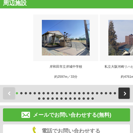
周辺施設
岸和田市立岸城中学校
私立大阪河崎リハ
約2597m／33分
約4761
前
メールでお問い合わせする(無料)
電話でお問い合わせする