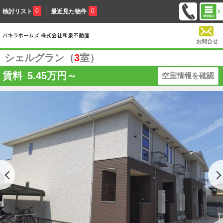
0
0
検討リスト
最近見た物件
お問合せ
シェルグラン（
3
室）
賃料
5.45
万円～
空室情報を確認