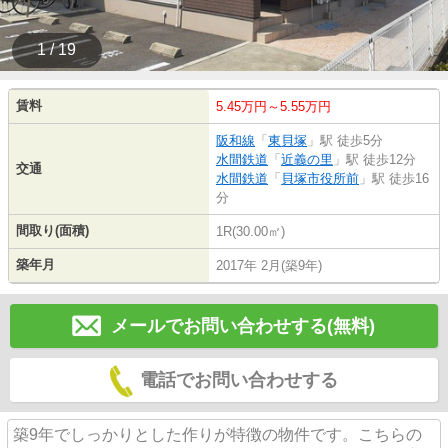
1 / 19
賃料
5.45万円～5.55万円
阪和線
「
東貝塚
」駅 徒歩5分
水間鉄道
「
近義の里
」駅 徒歩12分
交通
水間鉄道
「
貝塚市役所前
」駅 徒歩16
分
間取り(面積)
1R(30.00㎡)
築年月
2017年 2月(築9年)
メールでお問い合わせする(無料)
電話でお問い合わせする
築9年でしっかりとした作りが特徴の物件です。こちらの