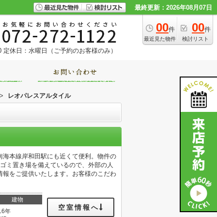
最終更新：2026年08月07日
00
00
件
件
最近見た物件
検討リスト
0
定休日：水曜日（ご予約のお客様のみ）
>
レオパレスアルタイル
南海本線岸和田駅にも近くて便利。物件の
にゴミ置き場を備えているので、外部の人
情報をご提供いたします。お客様のこだわ
建物
空室情報へ
16年