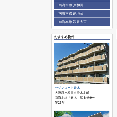
南海本線 岸和田
南海本線 蛸地蔵
南海本線 和泉大宮
おすすめ物件
セゾンコート春木
大阪府岸和田市春木本町
南海本線「春木」駅 徒歩9分
築23年