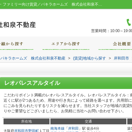
レオパレスアルタイル／堺市の一人暮らし・ファミリー向け賃貸／パキラホームズ 株式会社和泉不動産
営業時間：10:00～19:0
｜パキラホームズ 株式会社和泉不動産
>
(賃貸)地域から探す
>
岸和田市
レオパレスアルタイル
こだわりポイント満載のレオパレスアルタイル。レオパレスアルタイル：
近くに駅が2つあるため、用途や行き先によって経路を選べます。共用部
にごみを見られたりするリスクを減らせます。当社スタッフが地域の賃貸
りやご要望などございましたら、お気軽に当社へお問い合わせ下さい。
所在地
交通
南海本線
「
岸和田
」駅 徒歩4分
築
大阪府
岸和田市
野田町
１丁目