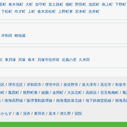
里町
春木旭町
大町
加守町
箕土路町
畑町
野田町
池尻町
南上町
下野町
下松町
作才町
上町
春木若松町
上野町東
宮本町
吉井町
岸和田
蛸地蔵
松
東貝塚
貝塚
春木
貝塚市役所前
近義の里
久米田
西区
/
堺市北区
/
岸和田市
/
堺市中区
/
泉佐野市
/
泉大津市
/
高石市
/
和泉市
田町
/
鳳西町
/
熊野町東
/
綾園
/
金岡町
/
大浜北町
/
高師浜
/
百舌鳥梅町
/
鳳
線
/
南海高野線
/
阪堺電軌阪堺線
/
南海電鉄泉北線
/
地下鉄御堂筋線
/
南海高
なかもず
/
湊
/
深井
/
東羽衣
/
富木
/
津久野
/
宿院