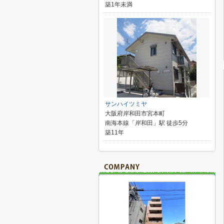
築1年未満
サンハイツミヤ
大阪府岸和田市宮本町
南海本線「岸和田」駅 徒歩5分
築11年