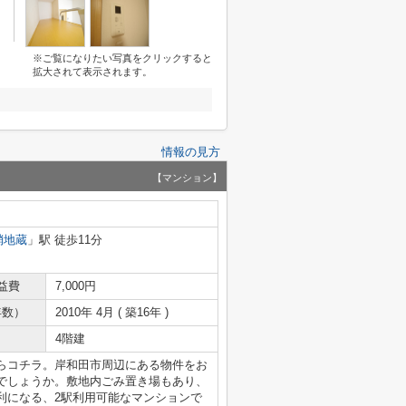
※ご覧になりたい写真をクリックすると
拡大されて表示されます。
情報の見方
【マンション】
蛸地蔵
」駅 徒歩11分
益費
7,000円
年数）
2010年 4月 ( 築16年 )
4階建
らコチラ。岸和田市周辺にある物件をお
でしょうか。敷地内ごみ置き場もあり、
利になる、2駅利用可能なマンションで