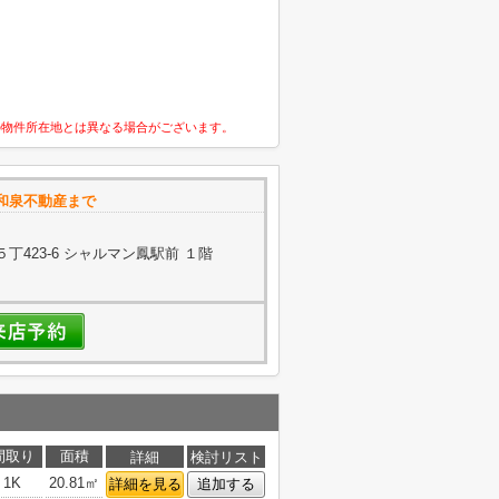
の物件所在地とは異なる場合がございます。
和泉不動産まで
423-6 シャルマン鳳駅前 １階
間取り
面積
詳細
検討リスト
1K
20.81㎡
詳細を見る
追加する