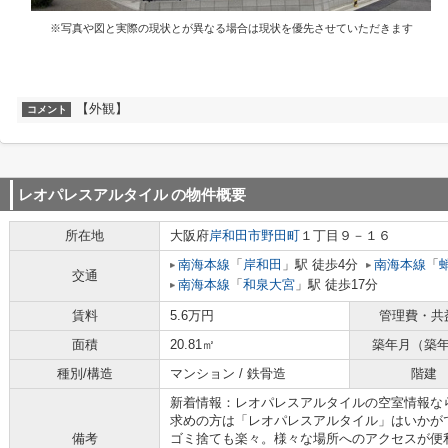
※写真や図と実際の現状とが異なる場合は現状を優先させていただきます
【外観】
コメント
レオパレスアルタイル
の物件概要
所在地
大阪府
岸和田市
野田町
１丁目９－１６
南海本線
「
岸和田
」駅 徒歩4分
南海本線
「
交通
南海本線
「
和泉大宮
」駅 徒歩17分
賃料
5.6万円
管理費・共
面積
20.81㎡
築年月（築
種別/構造
マンション / 鉄骨造
階建
新着情報：レオパレスアルタイルの空室情報な
求めの方は「レオパレスアルタイル」はいかが
備考
ゴミ捨ても楽々。様々な場所へのアクセスが便