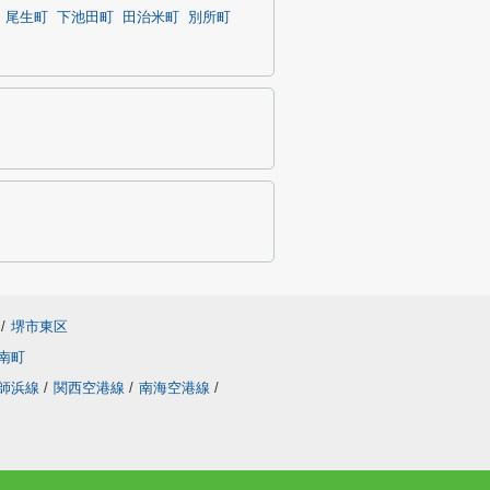
尾生町
下池田町
田治米町
別所町
/
堺市東区
南町
師浜線
/
関西空港線
/
南海空港線
/