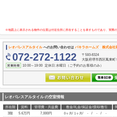
※地図上に表示される物件の位置は付近住所に所在することを表すものであり、実際
レオパレスアルタイル
へのお問い合わせは
パキラホームズ 株式会社
072-272-1122
〒593-8324
大阪府堺市西区鳳東町５丁
10:00～19:00 定休日:水曜日（ご予約のお客様のみ）
レオパレスアルタイル
の空室情報
所在階
賃料
管理費・共益費
敷金/礼金/保証金/償却/敷引
3階
5.6万円
7,000円
/
/
/
/
0ヶ月
1ヶ月
-
-
-