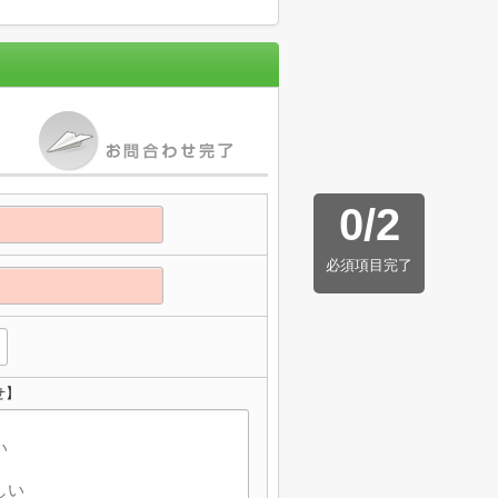
0
/
2
必須項目完了
せ】