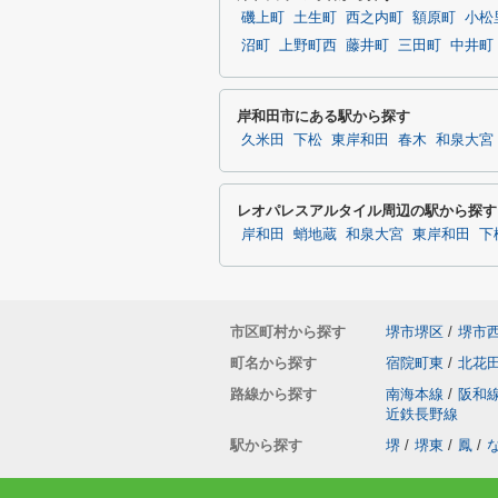
磯上町
土生町
西之内町
額原町
小松
沼町
上野町西
藤井町
三田町
中井町
岸和田市にある駅から探す
久米田
下松
東岸和田
春木
和泉大宮
レオパレスアルタイル周辺の駅から探す
岸和田
蛸地蔵
和泉大宮
東岸和田
下
市区町村から探す
堺市堺区
/
堺市
町名から探す
宿院町東
/
北花
路線から探す
南海本線
/
阪和
近鉄長野線
駅から探す
堺
/
堺東
/
鳳
/