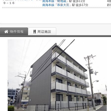
南海本線
「
蛸地蔵
」駅 徒歩11分
4
９－１６
南海本線
「
和泉大宮
」駅 徒歩17分
鉄
物件情報
周辺施設