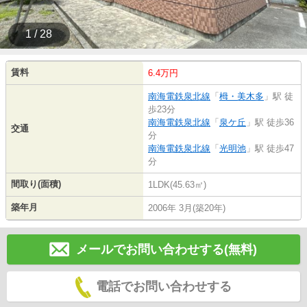
1 / 28
賃料
6.4万円
南海電鉄泉北線
「
栂・美木多
」駅 徒
歩23分
南海電鉄泉北線
「
泉ケ丘
」駅 徒歩36
交通
分
南海電鉄泉北線
「
光明池
」駅 徒歩47
分
間取り(面積)
1LDK(45.63㎡)
築年月
2006年 3月(築20年)
メールでお問い合わせする(無料)
電話でお問い合わせする