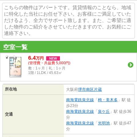
こちらの物件はアパートです。賃貸情報のことなら、地域
に特化した当社にお任せ下さい。お客様にご満足していた
だけるよう、全力でサポート致します。また、ご希望に適
した物件のご紹介をさせていただきますので、お気軽にご
連絡下さい。
空室一覧
6.4
万
円
NEW
(管理費・共益費 5,000円)
敷：1ヶ月｜礼：1ヶ月
1階 / 1LDK / 45.63㎡
所在地
大阪府
堺市南区
片蔵
南海電鉄泉北線
「
栂・美木多
」駅 徒
歩23分
南海電鉄泉北線
「
泉ケ丘
」駅 徒歩36
交通
分
南海電鉄泉北線
「
光明池
」駅 徒歩47
分