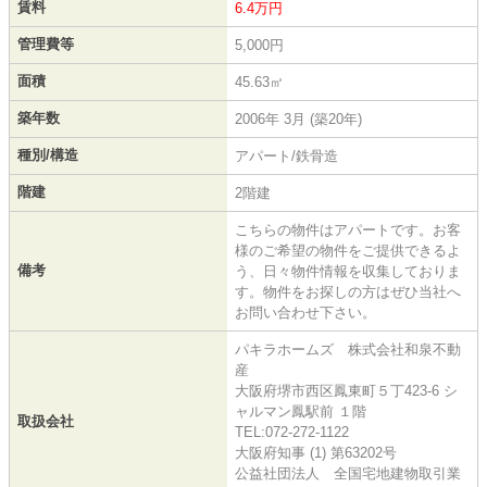
賃料
6.4万円
管理費等
5,000円
面積
45.63㎡
築年数
2006年 3月 (築20年)
種別/構造
アパート/鉄骨造
階建
2階建
こちらの物件はアパートです。お客
様のご希望の物件をご提供できるよ
備考
う、日々物件情報を収集しておりま
す。物件をお探しの方はぜひ当社へ
お問い合わせ下さい。
パキラホームズ 株式会社和泉不動
産
大阪府堺市西区鳳東町５丁423-6 シ
ャルマン鳳駅前 １階
取扱会社
TEL:072-272-1122
大阪府知事 (1) 第63202号
公益社団法人 全国宅地建物取引業