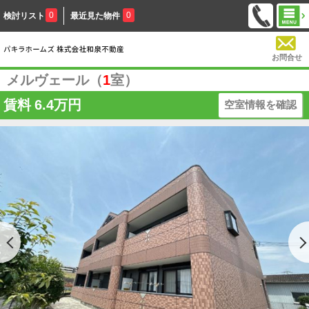
0
0
検討リスト
最近見た物件
お問合せ
メルヴェール（
1
室）
賃料
6.4万円
空室情報を確認