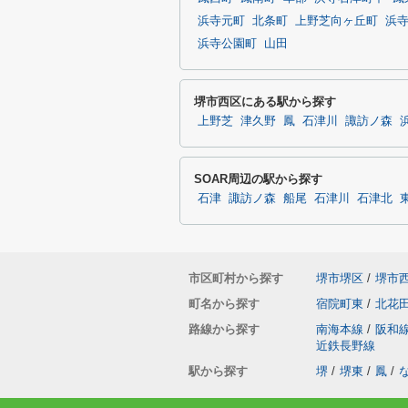
浜寺元町
北条町
上野芝向ヶ丘町
浜
浜寺公園町
山田
堺市西区にある駅から探す
上野芝
津久野
鳳
石津川
諏訪ノ森
SOAR周辺の駅から探す
石津
諏訪ノ森
船尾
石津川
石津北
市区町村から探す
堺市堺区
/
堺市
町名から探す
宿院町東
/
北花
路線から探す
南海本線
/
阪和
近鉄長野線
駅から探す
堺
/
堺東
/
鳳
/