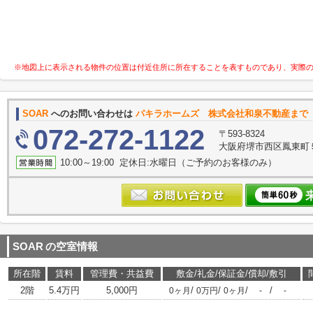
※地図上に表示される物件の位置は付近住所に所在することを表すものであり、実際
SOAR
へのお問い合わせは
パキラホームズ 株式会社和泉不動産まで
072-272-1122
〒593-8324
大阪府堺市西区鳳東町５丁
10:00～19:00 定休日:水曜日（ご予約のお客様のみ）
SOAR
の空室情報
所在階
賃料
管理費・共益費
敷金/礼金/保証金/償却/敷引
2階
5.4万円
5,000円
/
/
/
/
0ヶ月
0万円
0ヶ月
-
-