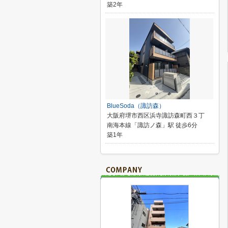
築2年
BlueSoda（諏訪森）
大阪府堺市西区浜寺諏訪森町西３丁
南海本線「諏訪ノ森」駅 徒歩6分
築1年