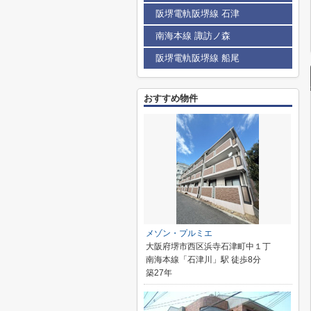
阪堺電軌阪堺線 石津
南海本線 諏訪ノ森
阪堺電軌阪堺線 船尾
おすすめ物件
メゾン・プルミエ
大阪府堺市西区浜寺石津町中１丁
南海本線「石津川」駅 徒歩8分
築27年