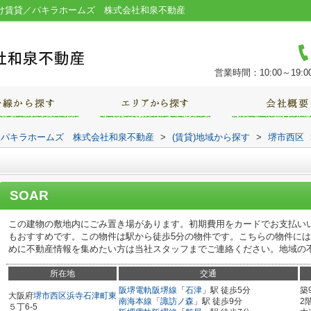
向け賃貸／パキラホームズ 株式会社和泉不動産
営業時間：10:00～19:0
｜パキラホームズ 株式会社和泉不動産
>
(賃貸)地域から探す
>
堺市西区
SOAR
この建物の敷地内にごみ置き場があります。初期費用をカードでお支払い
もおすすめです。この物件は駅から徒歩5分の物件です。こちらの物件に
めに不動産情報を集めたい方は当社スタッフまでご連絡ください。地域の
所在地
交通
阪堺電軌阪堺線
「
石津
」駅 徒歩5分
築
大阪府
堺市西区
浜寺石津町東
南海本線
「
諏訪ノ森
」駅 徒歩9分
2
５丁6-5