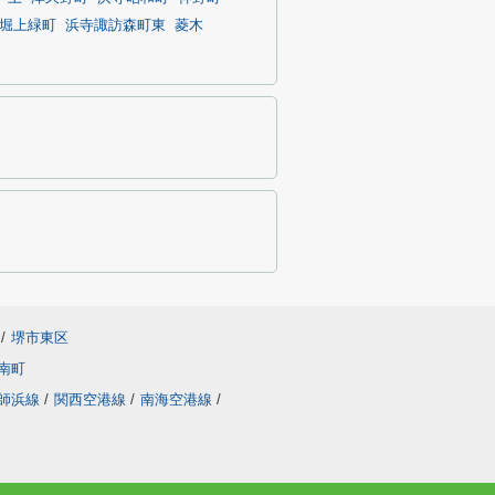
堀上緑町
浜寺諏訪森町東
菱木
/
堺市東区
南町
師浜線
/
関西空港線
/
南海空港線
/