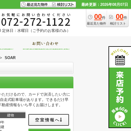
最終更新：2026年08月07日
00
00
件
件
最近見た物件
検討リスト
0
定休日：水曜日（ご予約のお客様のみ）
>
SOAR
いただけるので、カードで決済したい方に
は自走式駐車場があります。できるだけ早
不動産情報をいち早くお届けします。
建物
空室情報へ
9年
階建