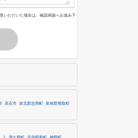
意いただいた場合は、確認画面へお進み下
す
市
高石市
泉北郡忠岡町
泉南郡熊取町
上
津久野町
浜寺昭和町
神野町