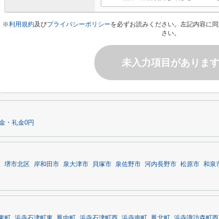
※
利用規約
及び
プライバシーポリシー
を必ずお読みください。左記内容に同
さい。
未入力項目がありま
金・礼金0円
区
堺市北区
岸和田市
泉大津市
貝塚市
泉佐野市
河内長野市
松原市
和泉
東町
浜寺石津町東
鳳中町
浜寺石津町西
浜寺南町
鳳北町
浜寺諏訪森町西