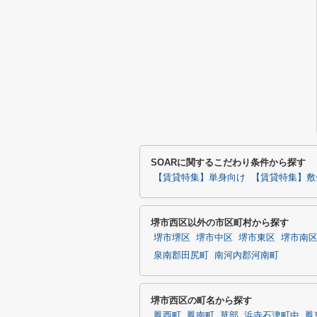
SOARに関するこだわり条件から探す
【賃貸特集】単身向け
【賃貸特集】敷
堺市西区以外の市区町村から探す
堺市堺区
堺市中区
堺市東区
堺市南
泉南郡田尻町
南河内郡河南町
堺市西区の町名から探す
鳳西町
鳳南町
草部
浜寺石津町中
鳳