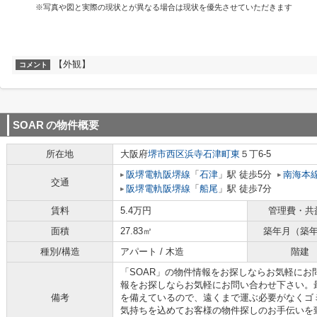
※写真や図と実際の現状とが異なる場合は現状を優先させていただきます
【外観】
コメント
SOAR
の物件概要
所在地
大阪府
堺市西区
浜寺石津町東
５丁6-5
阪堺電軌阪堺線
「
石津
」駅 徒歩5分
南海本
交通
阪堺電軌阪堺線
「
船尾
」駅 徒歩7分
賃料
5.4万円
管理費・共
面積
27.83㎡
築年月（築
種別/構造
アパート / 木造
階建
「SOAR」の物件情報をお探しならお気軽にお
報をお探しならお気軽にお問い合わせ下さい。
備考
を備えているので、遠くまで運ぶ必要がなくゴ
気持ちを込めてお客様の物件探しのお手伝いを