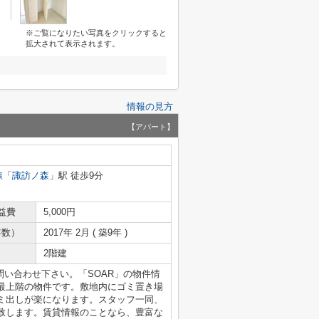
※ご覧になりたい写真をクリックすると
拡大されて表示されます。
情報の見方
【アパート】
線
「
諏訪ノ森
」駅 徒歩9分
益費
5,000円
年数）
2017年 2月 ( 築9年 )
2階建
問い合わせ下さい。「SOAR」の物件情
最上階の物件です。敷地内にゴミ置き場
ミ出しが楽になります。スタッフ一同、
致します。賃貸情報のことなら、豊富な