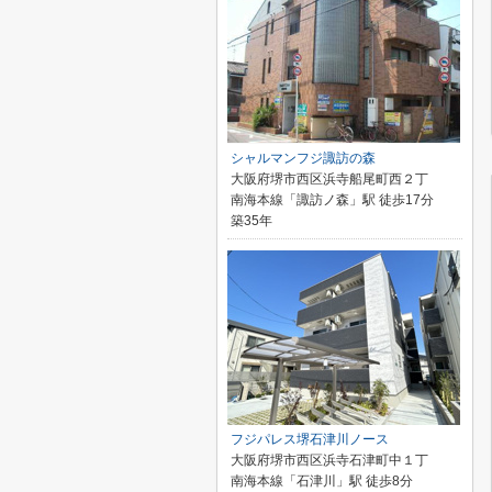
シャルマンフジ諏訪の森
大阪府堺市西区浜寺船尾町西２丁
南海本線「諏訪ノ森」駅 徒歩17分
築35年
フジパレス堺石津川ノース
大阪府堺市西区浜寺石津町中１丁
南海本線「石津川」駅 徒歩8分