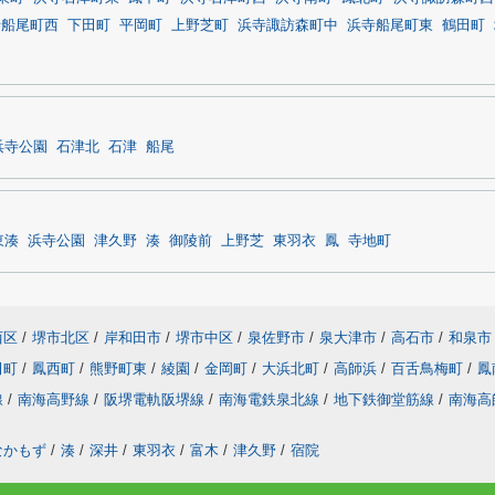
寺船尾町西
下田町
平岡町
上野芝町
浜寺諏訪森町中
浜寺船尾町東
鶴田町
浜寺公園
石津北
石津
船尾
東湊
浜寺公園
津久野
湊
御陵前
上野芝
東羽衣
鳳
寺地町
西区
/
堺市北区
/
岸和田市
/
堺市中区
/
泉佐野市
/
泉大津市
/
高石市
/
和泉市
田町
/
鳳西町
/
熊野町東
/
綾園
/
金岡町
/
大浜北町
/
高師浜
/
百舌鳥梅町
/
鳳
線
/
南海高野線
/
阪堺電軌阪堺線
/
南海電鉄泉北線
/
地下鉄御堂筋線
/
南海高
なかもず
/
湊
/
深井
/
東羽衣
/
富木
/
津久野
/
宿院