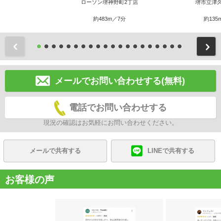
ローソン堺神野町2丁店
堺市立津
約483m／7分
約135
前
メールでお問い合わせする(無料)
電話でお問い合わせする
現況の確認はお気軽にお問い合わせください。
メールで共有する
LINEで共有する
お客様の声