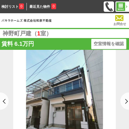
0
0
検討リスト
最近見た物件
お問合せ
神野町戸建（
1
室）
賃料
6.1万円
空室情報を確認