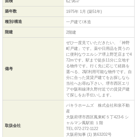
面積
62.96㎡
築年数
1975年 1月 (築51年)
種別/構造
一戸建て/木造
階建
2階建
ぜひ一度見ていただきたい、「神野
町戸建」です。薬や日用品を買うの
に便利なウエルシア堺上野芝店まで4
72mです。駅まで徒歩11分に立地す
る物件です。行く先に応じて経路を
備考
選べる、2駅利用可能な物件です。自
分に合った賃貸戸建てをお探しなら
当社へお尋ね下さい。堺市西区エリ
アや阪和線津久野付近での賃貸戸建
て探しをお手伝いします。
パキラホームズ 株式会社和泉不動
産
大阪府堺市西区鳳東町５丁423-6 シ
ャルマン鳳駅前 １階
取扱会社
TEL:072-272-1122
大阪府知事 (1) 第63202号