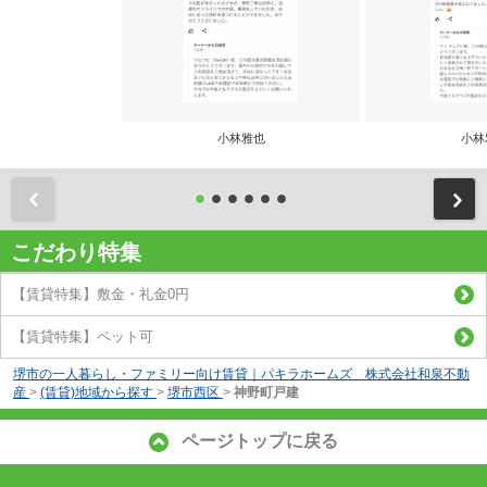
小林雅也
小林
前
こだわり特集
【賃貸特集】敷金・礼金0円
【賃貸特集】ペット可
堺市の一人暮らし・ファミリー向け賃貸｜パキラホームズ 株式会社和泉不動
産
>
(賃貸)地域から探す
>
堺市西区
>
神野町戸建
ページトップに戻る