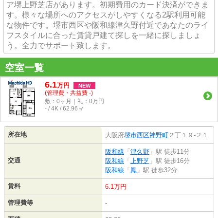
ア堺上野芝店があります。初期費用のカード決済ができま
す。様々な場所へのアクセスがしやすくなる2駅利用可能
な物件です。堺市西区や阪和線津久野付近であなたのライ
フスタイルに合った賃貸戸建て探しを一緒に探しましょ
う。全力でサポート致します。
空室一覧
6.1
万
円
NEW
(管理費・共益費 -)
敷：0ヶ月｜礼：0万円
- / 4K / 62.96㎡
所在地
大阪府
堺市西区
神野町
２丁１９-２１
阪和線
「
津久野
」駅 徒歩11分
交通
阪和線
「
上野芝
」駅 徒歩16分
阪和線
「
鳳
」駅 徒歩32分
賃料
6.1万円
管理費等
-