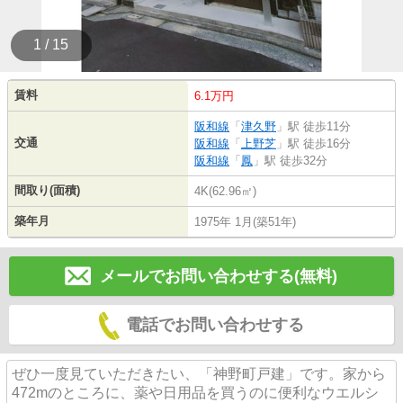
1 / 15
賃料
6.1万円
阪和線
「
津久野
」駅 徒歩11分
交通
阪和線
「
上野芝
」駅 徒歩16分
阪和線
「
鳳
」駅 徒歩32分
間取り(面積)
4K(62.96㎡)
築年月
1975年 1月(築51年)
メールでお問い合わせする(無料)
電話でお問い合わせする
ぜひ一度見ていただきたい、「神野町戸建」です。家から
472mのところに、薬や日用品を買うのに便利なウエルシ