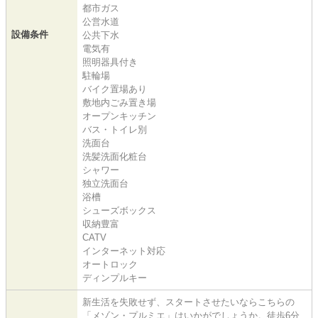
都市ガス
公営水道
設備条件
公共下水
電気有
照明器具付き
駐輪場
バイク置場あり
敷地内ごみ置き場
オープンキッチン
バス・トイレ別
洗面台
洗髪洗面化粧台
シャワー
独立洗面台
浴槽
シューズボックス
収納豊富
CATV
インターネット対応
オートロック
ディンプルキー
新生活を失敗せず、スタートさせたいならこちらの
「メゾン・プルミエ」はいかがでしょうか。徒歩6分