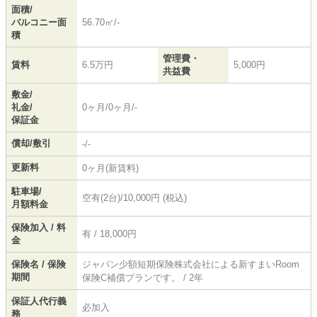
面積/
バルコニー面
56.70㎡/-
積
管理費・
賃料
6.5万円
5,000円
共益費
敷金/
礼金/
0ヶ月/0ヶ月/-
保証金
償却/敷引
-/-
更新料
0ヶ月(新賃料)
駐車場/
空有(2台)/10,000円 (税込)
月額料金
保険加入 / 料
有 / 18,000円
金
保険名 / 保険
ジャパン少額短期保険株式会社による新すまいRoom
期間
保険C補償プランです。 / 2年
保証人代行義
必加入
務