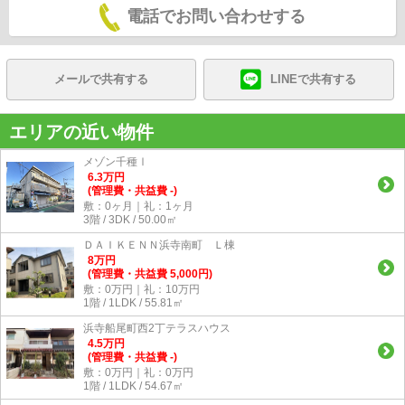
電話でお問い合わせする
メールで共有する
LINEで共有する
エリアの近い物件
メゾン千種Ⅰ
6.3
万
円
(管理費・共益費 -)
敷：0ヶ月｜礼：1ヶ月
3階 / 3DK / 50.00㎡
ＤＡＩＫＥＮＮ浜寺南町 Ｌ棟
8
万
円
(管理費・共益費 5,000円)
敷：0万円｜礼：10万円
1階 / 1LDK / 55.81㎡
浜寺船尾町西2丁テラスハウス
4.5
万
円
(管理費・共益費 -)
敷：0万円｜礼：0万円
1階 / 1LDK / 54.67㎡