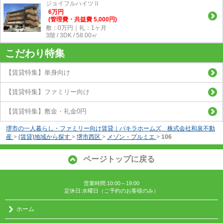
ジョイフルハイツⅡ
6
万
円
(管理費・共益費 5,000円)
敷：0万円｜礼：1ヶ月
3階 / 3DK / 58.00㎡
こだわり特集
【賃貸特集】単身向け
【賃貸特集】ファミリー向け
【賃貸特集】敷金・礼金0円
堺市の一人暮らし・ファミリー向け賃貸｜パキラホームズ 株式会社和泉不動
産
>
(賃貸)地域から探す
>
堺市西区
>
メゾン・プルミエ
>
106
ページトップに戻る
営業時間:10:00～19:00
定休日:水曜日（ご予約のお客様のみ）
ホーム