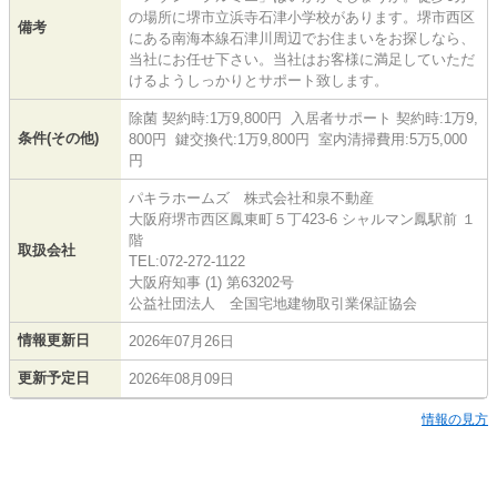
の場所に堺市立浜寺石津小学校があります。堺市西区
備考
にある南海本線石津川周辺でお住まいをお探しなら、
当社にお任せ下さい。当社はお客様に満足していただ
けるようしっかりとサポート致します。
除菌 契約時:1万9,800円 入居者サポート 契約時:1万9,
条件(その他)
800円 鍵交換代:1万9,800円 室内清掃費用:5万5,000
円
パキラホームズ 株式会社和泉不動産
大阪府堺市西区鳳東町５丁423-6 シャルマン鳳駅前 １
階
取扱会社
TEL:072-272-1122
大阪府知事 (1) 第63202号
公益社団法人 全国宅地建物取引業保証協会
情報更新日
2026年07月26日
更新予定日
2026年08月09日
情報の見方