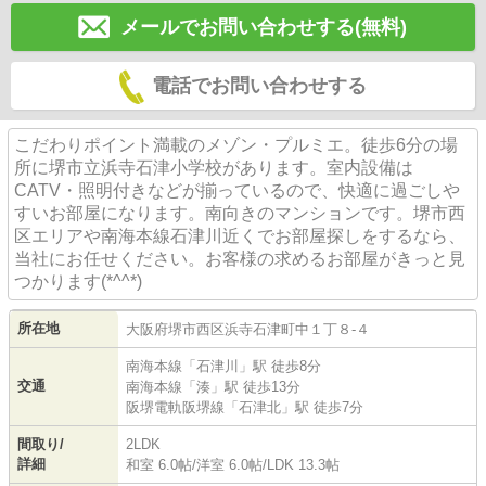
メールでお問い合わせする(無料)
電話でお問い合わせする
こだわりポイント満載のメゾン・プルミエ。徒歩6分の場
所に堺市立浜寺石津小学校があります。室内設備は
CATV・照明付きなどが揃っているので、快適に過ごしや
すいお部屋になります。南向きのマンションです。堺市西
区エリアや南海本線石津川近くでお部屋探しをするなら、
当社にお任せください。お客様の求めるお部屋がきっと見
つかります(*^^*)
所在地
大阪府
堺市西区
浜寺石津町中
１丁８-４
南海本線
「
石津川
」駅 徒歩8分
交通
南海本線
「
湊
」駅 徒歩13分
阪堺電軌阪堺線
「
石津北
」駅 徒歩7分
間取り/
2LDK
詳細
和室 6.0帖
/
洋室 6.0帖
/
LDK 13.3帖