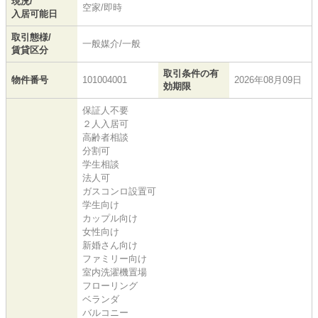
現況/
空家/即時
入居可能日
取引態様/
一般媒介/一般
賃貸区分
取引条件の有
物件番号
101004001
2026年08月09日
効期限
保証人不要
２人入居可
高齢者相談
分割可
学生相談
法人可
ガスコンロ設置可
学生向け
カップル向け
女性向け
新婚さん向け
ファミリー向け
室内洗濯機置場
フローリング
ベランダ
バルコニー