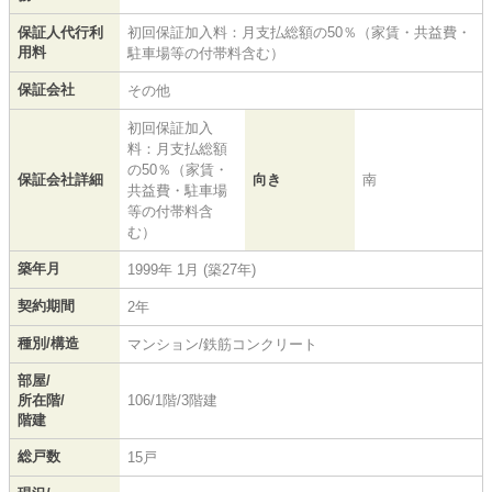
保証人代行利
初回保証加入料：月支払総額の50％（家賃・共益費・
用料
駐車場等の付帯料含む）
保証会社
その他
初回保証加入
料：月支払総額
の50％（家賃・
保証会社詳細
向き
南
共益費・駐車場
等の付帯料含
む）
築年月
1999年 1月 (築27年)
契約期間
2年
種別/構造
マンション/鉄筋コンクリート
部屋/
所在階/
106/1階/3階建
階建
総戸数
15戸