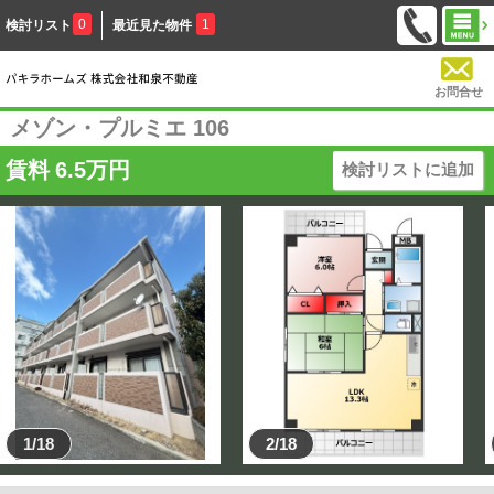
0
1
検討リスト
最近見た物件
お問合せ
メゾン・プルミエ 106
賃料
6.5
万円
検討リストに追加
1/18
2/18