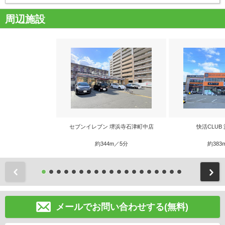
周辺施設
セブンイレブン 堺浜寺石津町中店
快活CLUB
約344m／5分
約383
前
メールでお問い合わせする(無料)