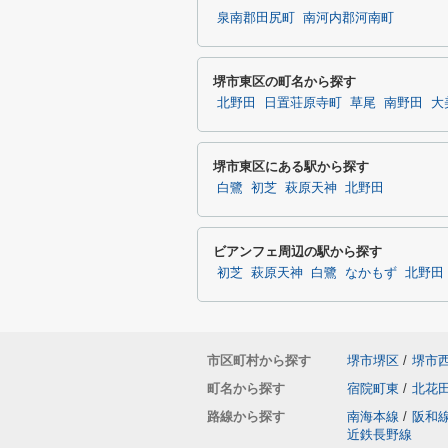
泉南郡田尻町
南河内郡河南町
堺市東区の町名から探す
北野田
日置荘原寺町
草尾
南野田
大
堺市東区にある駅から探す
白鷺
初芝
萩原天神
北野田
ビアンフェ周辺の駅から探す
初芝
萩原天神
白鷺
なかもず
北野田
市区町村から探す
堺市堺区
/
堺市
町名から探す
宿院町東
/
北花
路線から探す
南海本線
/
阪和
近鉄長野線