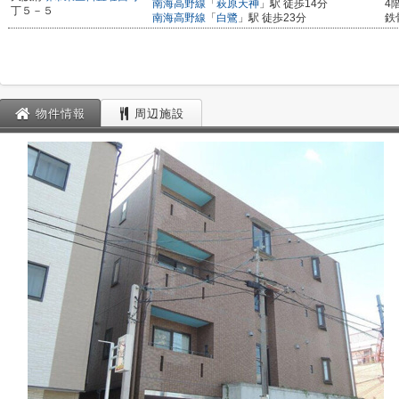
南海高野線
「
萩原天神
」駅 徒歩14分
4
丁５－５
南海高野線
「
白鷺
」駅 徒歩23分
鉄
物件情報
周辺施設