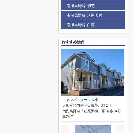
南海高野線 初芝
南海高野線 萩原天神
南海高野線 白鷺
おすすめ物件
キャンパニュールＡ棟
大阪府堺市東区日置荘北町２丁
南海高野線「萩原天神」駅 徒歩14分
築24年