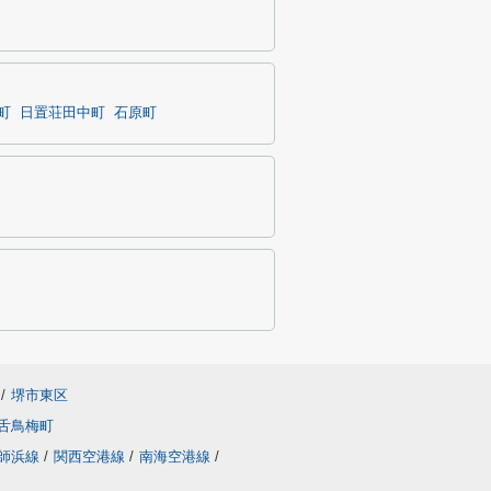
町
日置荘田中町
石原町
/
堺市東区
舌鳥梅町
師浜線
/
関西空港線
/
南海空港線
/