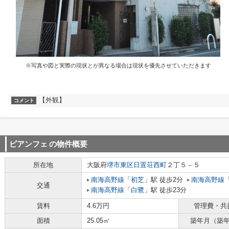
※写真や図と実際の現状とが異なる場合は現状を優先させていただきます
【外観】
コメント
ビアンフェ
の物件概要
所在地
大阪府
堺市東区
日置荘西町
２丁５－５
南海高野線
「
初芝
」駅 徒歩2分
南海高野線
交通
南海高野線
「
白鷺
」駅 徒歩23分
賃料
4.6万円
管理費・共
面積
25.05㎡
築年月（築