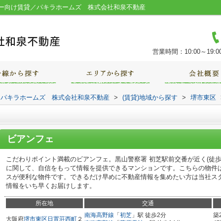
ー向け賃貸／パキラホームズ 株式会社和泉不動産
営業時間：10:00～19:0
｜パキラホームズ 株式会社和泉不動産
>
(賃貸)地域から探す
>
堺市東区
ビアンフェ
こだわりポイント満載のビアンフェ。黒山警察署 初芝駅前交番が近く(徒歩
に関して、自信をもって情報を提供できるマンションです。こちらの物件
スが便利な物件です。できるだけ早めに不動産情報を集めたい方は当社ス
情報をいち早くお届けします。
所在地
交通
南海高野線
「
初芝
」駅 徒歩2分
築
大阪府
堺市東区
日置荘西町
２