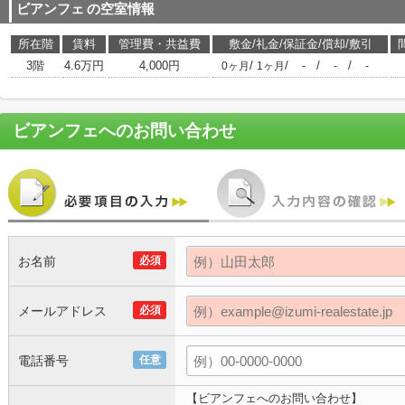
ビアンフェ
の空室情報
所在階
賃料
管理費・共益費
敷金/礼金/保証金/償却/敷引
3階
4.6万円
4,000円
/
/
/
/
0ヶ月
1ヶ月
-
-
-
ビアンフェ
へのお問い合わせ
お名前
必須
メールアドレス
必須
電話番号
任意
【ビアンフェへのお問い合わせ】