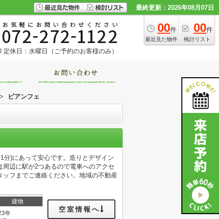
最終更新：2026年08月07日
00
00
件
件
最近見た物件
検討リスト
0
定休日：水曜日（ご予約のお客様のみ）
>
ビアンフェ
1分)にあって安心です。造りとデザイン
は周辺に駅が2つあるので電車へのアクセ
タッフまでご連絡ください。地域の不動産
建物
空室情報へ
23年