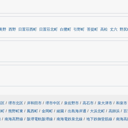
美野
西野
日置荘西町
日置荘北町
白鷺町
引野町
菩提町
高松
丈六
野尻
西区
/
堺市北区
/
岸和田市
/
堺市中区
/
泉佐野市
/
高石市
/
泉大津市
/
和泉市
田町
/
熊野町東
/
鳳西町
/
金岡町
/
綾園
/
出島海岸通
/
大浜北町
/
高師浜
/
百
線
/
南海高野線
/
阪堺電軌阪堺線
/
南海電鉄泉北線
/
地下鉄御堂筋線
/
南海高