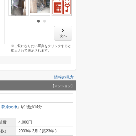
次へ
※ご覧になりたい写真をクリックすると
拡大されて表示されます。
情報の見方
【マンション】
「
萩原天神
」駅 徒歩14分
益費
4,000円
年数）
2003年 3月 ( 築23年 )