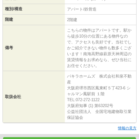
種別/構造
アパート/鉄骨造
階建
2階建
こちらの物件はアパートです。駅か
ら徒歩10分の位置にある物件なの
で、アクセスも良好です。当社でし
備考
かご紹介できない物件も数多くござ
います！南海高野線萩原天神周辺の
賃貸情報をお求めなら、ぜひ当社に
お任せください。
パキラホームズ 株式会社和泉不動
産
大阪府堺市西区鳳東町５丁423-6 シ
ャルマン鳳駅前 １階
取扱会社
TEL:072-272-1122
大阪府知事 (1) 第63202号
公益社団法人 全国宅地建物取引業
保証協会
情報の見方