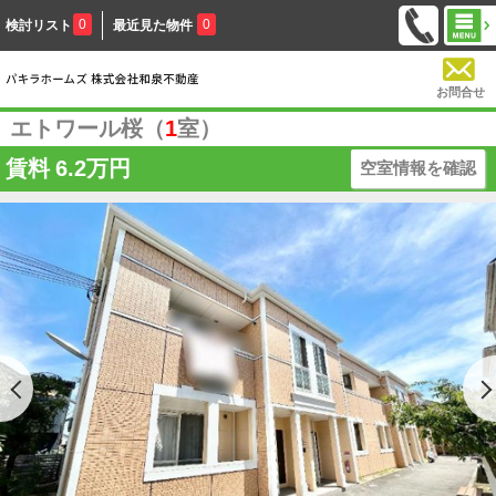
0
0
検討リスト
最近見た物件
お問合せ
エトワール桜（
1
室）
賃料
6.2万円
空室情報を確認