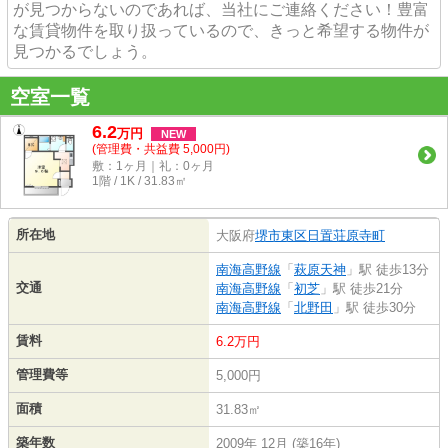
が見つからないのであれば、当社にご連絡ください！豊富
な賃貸物件を取り扱っているので、きっと希望する物件が
見つかるでしょう。
空室一覧
6.2
万
円
NEW
(管理費・共益費 5,000円)
敷：1ヶ月｜礼：0ヶ月
1階 / 1K / 31.83㎡
所在地
大阪府
堺市東区
日置荘原寺町
南海高野線
「
萩原天神
」駅 徒歩13分
交通
南海高野線
「
初芝
」駅 徒歩21分
南海高野線
「
北野田
」駅 徒歩30分
賃料
6.2万円
管理費等
5,000円
面積
31.83㎡
築年数
2009年 12月 (築16年)