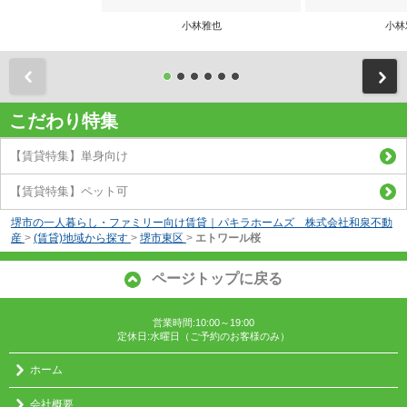
小林雅也
小林
前
こだわり特集
【賃貸特集】単身向け
【賃貸特集】ペット可
堺市の一人暮らし・ファミリー向け賃貸｜パキラホームズ 株式会社和泉不動
産
>
(賃貸)地域から探す
>
堺市東区
>
エトワール桜
ページトップに戻る
営業時間:10:00～19:00
定休日:水曜日（ご予約のお客様のみ）
ホーム
会社概要