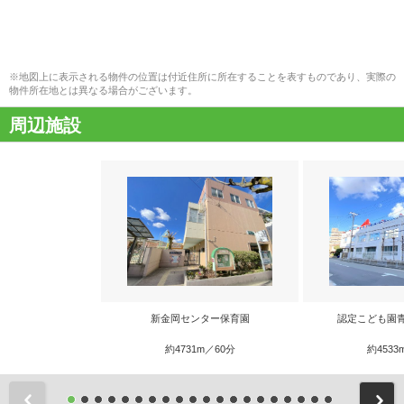
※地図上に表示される物件の位置は付近住所に所在することを表すものであり、実際の
物件所在地とは異なる場合がございます。
周辺施設
新金岡センター保育園
認定こども園
約4731m／60分
約4533
前