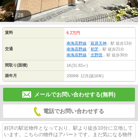
1 / 28
賃料
6.2万円
南海高野線
「
萩原天神
」駅 徒歩13分
交通
南海高野線
「
初芝
」駅 徒歩21分
南海高野線
「
北野田
」駅 徒歩30分
間取り(面積)
1K(31.83㎡)
築年月
2009年 12月(築16年)
メールでお問い合わせする(無料)
電話でお問い合わせする
好評の駅近物件となっており、駅より徒歩10分に立地して
います。こちらの物件はアパートです。まだ気になる物件