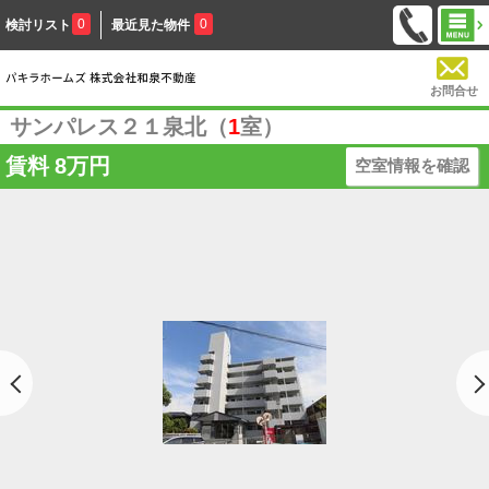
0
0
検討リスト
最近見た物件
お問合せ
サンパレス２１泉北（
1
室）
賃料
8万円
空室情報を確認