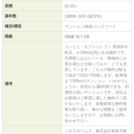
面積
65.00㎡
築年数
1988年 10月 (築37年)
種別/構造
マンション/鉄筋コンクリート
階建
6階建 地下1階
コンビニ「セブンイレブン 堺深井中
町店」が336m以内にある物件です。
共用部にはエレベータ・敷地内ごみ
置き場などが揃っており、とても充
実しています。こちらの物件は駅ま
で徒歩で15分で到着します。駐車場
まで300mのマンション、いかがでし
備考
ょうか。自宅から2駅利用できる、利
便性の高いマンションです。当社は
お客様のご希望に適した物件のご紹
介をいたします。多種多様な物件情
報を取り扱い、確かな情報をご提供
をいたしますので、お気軽にお問い
合わせ下さい。
パキラホームズ 株式会社和泉不動