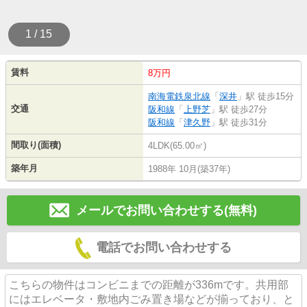
1 / 15
賃料
8万円
南海電鉄泉北線
「
深井
」駅 徒歩15分
交通
阪和線
「
上野芝
」駅 徒歩27分
阪和線
「
津久野
」駅 徒歩31分
間取り(面積)
4LDK(65.00㎡)
築年月
1988年 10月(築37年)
メールでお問い合わせする(無料)
電話でお問い合わせする
こちらの物件はコンビニまでの距離が336mです。共用部
にはエレベータ・敷地内ごみ置き場などが揃っており、と