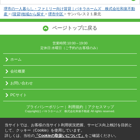
堺市の一人暮らし・ファミリー向け賃貸｜パキラホームズ 株式会社和泉不動
産
>
(賃貸)地域から探す
>
堺市中区
>
サンパレス２１泉北
ページトップに戻る
営業時間:10:00～19:00
定休日:水曜日（ご予約のお客様のみ）
ホーム
会社概要
お問い合わせ
PCサイト
プライバシーポリシー
利用規約
｜アクセスマップ
｜
Copyright(c) パキラホームズ 株式会社和泉不動産 All rights reserved.
当サイトでは、お客様の当サイト利用状況把握、サービス向上検討を目的と
して、クッキー（Cookie）を使用しています。
詳しくは、当社の
「Cookieの取扱いについて」
をご確認ください。