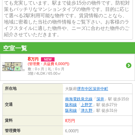
ても充実しています。駅まで徒歩15分の物件です。防犯対
策もバッチリなマンションタイプの物件です。目的に応じ
て選べる2駅利用可能な物件です。賃貸情報のことなら、
地域に密着した当社の物件情報をご覧下さい。お客様のラ
イフスタイルに適した物件や、ニーズに合わせた物件のご
紹介させていただきます。
空室一覧
8
万
円
NEW
(管理費・共益費 6,000円)
敷：0ヶ月｜礼：0ヶ月
3階 / 4LDK / 65.00㎡
所在地
大阪府
堺市中区
深井中町
南海電鉄泉北線
「
深井
」駅 徒歩15分
交通
阪和線
「
上野芝
」駅 徒歩27分
阪和線
「
津久野
」駅 徒歩31分
賃料
8万円
管理費等
6,000円