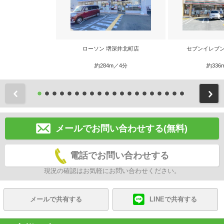
ローソン 堺深井北町店
セブンイレブン
約284m／4分
約336
前
メールでお問い合わせする(無料)
電話でお問い合わせする
現況の確認はお気軽にお問い合わせください。
メールで共有する
LINEで共有する