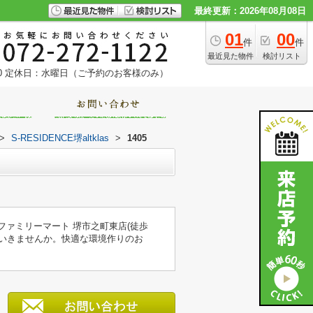
最終更新：2026年08月08日
01
00
件
件
最近見た物件
検討リスト
0
定休日：水曜日（ご予約のお客様のみ）
>
S-RESIDENCE堺altklas
>
1405
はファミリーマート 堺市之町東店(徒歩
ていきませんか。快適な環境作りのお