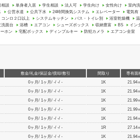
者相談
単身者入居
学生相談
法人可
学生向け
女性向け
室内
ス
公営水道
公共下水
24時間換気システム
エレベーター
電気有
コンロ２口以上
システムキッチン
バス・トイレ別
浴室乾燥機
温
立洗面台
浴槽
エアコン
シューズボックス
収納豊富
BS
イン
ターホン
宅配ボックス
ディンプルキー
防犯カメラ
エアコン全室
敷金/礼金/保証金/償却/敷引
間取り
専有面
0ヶ月/ 1ヶ月/ -/ -/ -
1K
21.94
0ヶ月/ 1ヶ月/ -/ -/ -
1K
21.94
0ヶ月/ 1ヶ月/ -/ -/ -
1K
21.99
0ヶ月/ 1ヶ月/ -/ -/ -
1K
21.99
0ヶ月/ 1ヶ月/ -/ -/ -
1K
21.94
0ヶ月/ 1ヶ月/ -/ -/ -
1R
27.14
0ヶ月/ 1ヶ月/ -/ -/ -
1K
21.94