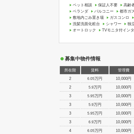
ペット相談
保証人不要
高齢
ベランダ
バルコニー
都市ガ
敷地内ごみ置き場
ガスコンロ
洗髪洗面化粧台
シャワー
独
オートロック
TVモニタ付イン
募集中物件情報
所在階
賃料
管理費
2
万円
10,000円
6.05
2
万円
10,000円
5.9
3
万円
10,000円
5.95
3
万円
10,000円
5.9
3
万円
10,000円
5.95
3
万円
10,000円
6.9
4
万円
10,000円
6.05