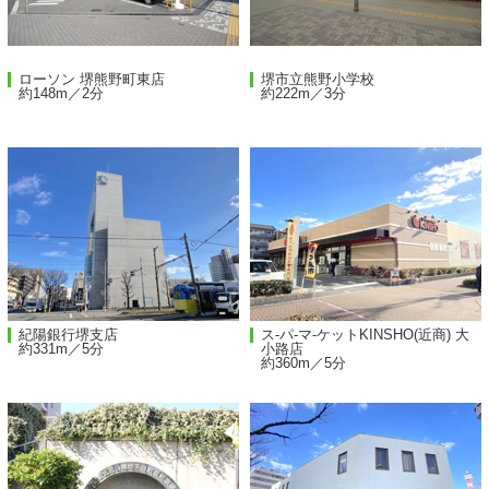
ローソン 堺熊野町東店
堺市立熊野小学校
約148m／2分
約222m／3分
紀陽銀行堺支店
ス-パ-マ-ケットKINSHO(近商) 大
約331m／5分
小路店
約360m／5分