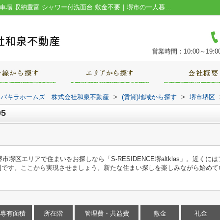
S-RESIDENCE堺altklas1405｜給湯 平面駐車場 収納豊富 シャワー付洗面台 敷金不要｜堺市の一人暮らし・ファミリー向け賃貸｜パキラホームズ 株式会社和泉不動産
営業時間：10:00～19:0
｜パキラホームズ 株式会社和泉不動産
>
(賃貸)地域から探す
>
堺市堺区
05
堺区エリアで住まいをお探しなら「S-RESIDENCE堺altklas」。近くに
便利です。ここから実現させましょう。新たな住まい探しを楽しみながら始め
専有面積
所在階
管理費・共益費
敷金
礼金