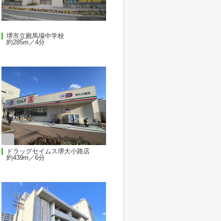
堺市立殿馬場中学校
約285m／4分
ドラッグセイムス堺大小路店
約439m／6分