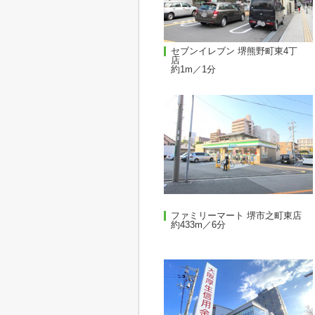
セブンイレブン 堺熊野町東4丁
店
約1m／1分
ファミリーマート 堺市之町東店
約433m／6分