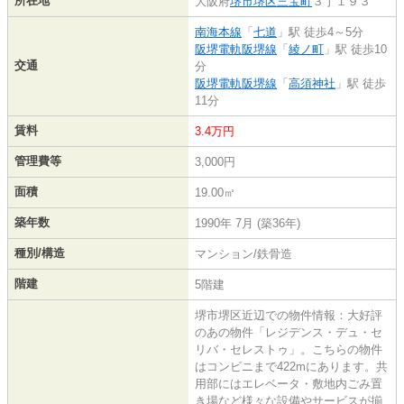
所在地
大阪府
堺市堺区
三宝町
３丁１９３
南海本線
「
七道
」駅 徒歩4～5分
阪堺電軌阪堺線
「
綾ノ町
」駅 徒歩10
交通
分
阪堺電軌阪堺線
「
高須神社
」駅 徒歩
11分
賃料
3.4万円
管理費等
3,000円
面積
19.00㎡
築年数
1990年 7月 (築36年)
種別/構造
マンション/鉄骨造
階建
5階建
堺市堺区近辺での物件情報：大好評
のあの物件「レジデンス・デュ・セ
リバ・セレストゥ」。こちらの物件
はコンビニまで422mにあります。共
用部にはエレベータ・敷地内ごみ置
き場など様々な設備やサービスが揃