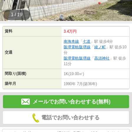
1 / 19
賃料
3.4万円
南海本線
「
七道
」駅 徒歩4分
阪堺電軌阪堺線
「
綾ノ町
」駅 徒歩10
交通
分
阪堺電軌阪堺線
「
高須神社
」駅 徒歩
11分
間取り(面積)
1K(19.00㎡)
築年月
1990年 7月(築36年)
メールでお問い合わせする(無料)
電話でお問い合わせする