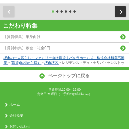
前
こだわり特集
【賃貸特集】単身向け
【賃貸特集】敷金・礼金0円
堺市の一人暮らし・ファミリー向け賃貸｜パキラホームズ 株式会社和泉不動
産
>
(賃貸)地域から探す
>
堺市堺区
>
レジデンス・デュ・セリバ・セレストゥ
ページトップに戻る
営業時間:10:00～19:00
定休日:水曜日（ご予約のお客様のみ）
ホーム
会社概要
お問い合わせ