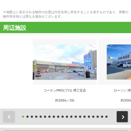
※地図上に表示される物件の位置は付近住所に所在することを表すものであり、実際の
物件所在地とは異なる場合がございます。
周辺施設
コーナンPRO(プロ) 堺三宝店
ローソン 
約193m／3分
約332
前