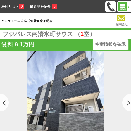
0
0
検討リスト
最近見た物件
お問合せ
フジパレス南清水町サウス （
1
室）
賃料
6.1万円
空室情報を確認