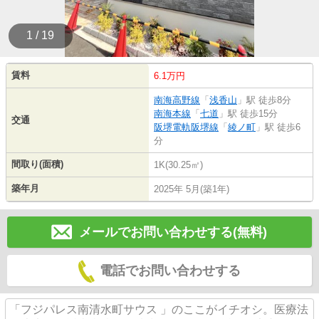
1 / 19
賃料
6.1万円
南海高野線
「
浅香山
」駅 徒歩8分
南海本線
「
七道
」駅 徒歩15分
交通
阪堺電軌阪堺線
「
綾ノ町
」駅 徒歩6
分
間取り(面積)
1K(30.25㎡)
築年月
2025年 5月(築1年)
メールでお問い合わせする(無料)
電話でお問い合わせする
「フジパレス南清水町サウス 」のここがイチオシ。医療法