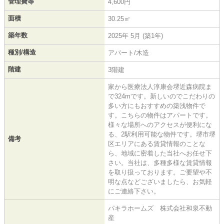
管理費等
4,600円
面積
30.25㎡
築年数
2025年 5月 (築1年)
種別/構造
アパート/木造
階建
3階建
家から医療法人淳康会堺近森病院ま
で324mです。新しいのでこだわりの
多い方にもおすすめの築浅物件で
す。こちらの物件はアパートです。
様々な場所へのアクセスが便利にな
る、2駅利用可能な物件です。堺市堺
備考
区エリアにある賃貸情報のことな
ら、地域に密着した当社へお任せ下
さい。当社は、多種多様な賃貸情報
を取り扱っております。ご要望や不
明な点などございましたら、お気軽
にご連絡下さい。
パキラホームズ 株式会社和泉不動
産