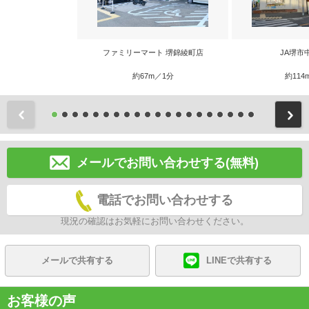
ファミリーマート 堺錦綾町店
JA堺市
約67m／1分
約114
前
メールでお問い合わせする(無料)
電話でお問い合わせする
現況の確認はお気軽にお問い合わせください。
メールで共有する
LINEで共有する
お客様の声