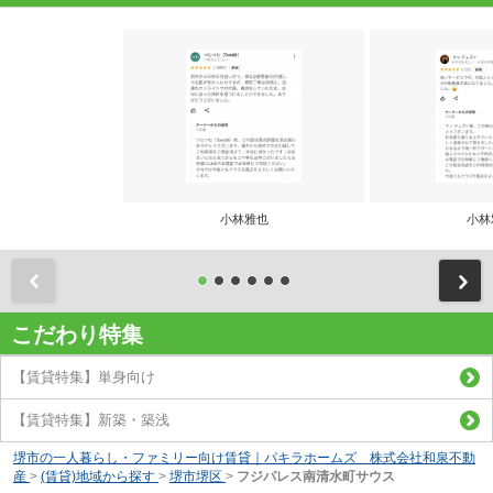
小林雅也
小林
前
こだわり特集
【賃貸特集】単身向け
【賃貸特集】新築・築浅
堺市の一人暮らし・ファミリー向け賃貸｜パキラホームズ 株式会社和泉不動
産
>
(賃貸)地域から探す
>
堺市堺区
>
フジパレス南清水町サウス