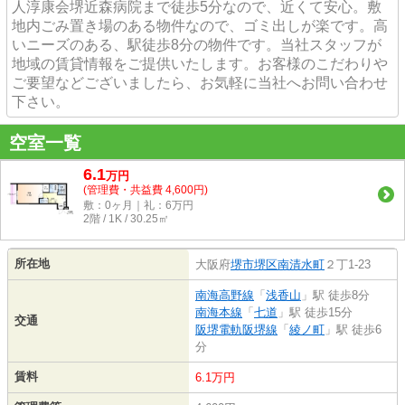
人淳康会堺近森病院まで徒歩5分なので、近くて安心。敷
地内ごみ置き場のある物件なので、ゴミ出しが楽です。高
いニーズのある、駅徒歩8分の物件です。当社スタッフが
地域の賃貸情報をご提供いたします。お客様のこだわりや
ご要望などございましたら、お気軽に当社へお問い合わせ
下さい。
空室一覧
6.1
万
円
(管理費・共益費 4,600円)
敷：0ヶ月｜礼：6万円
2階 / 1K / 30.25㎡
所在地
大阪府
堺市堺区
南清水町
２丁1-23
南海高野線
「
浅香山
」駅 徒歩8分
南海本線
「
七道
」駅 徒歩15分
交通
阪堺電軌阪堺線
「
綾ノ町
」駅 徒歩6
分
賃料
6.1万円