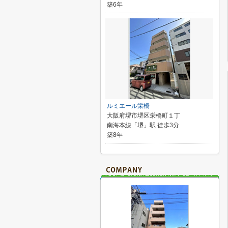
築6年
ルミエール栄橋
大阪府堺市堺区栄橋町１丁
南海本線「堺」駅 徒歩3分
築8年