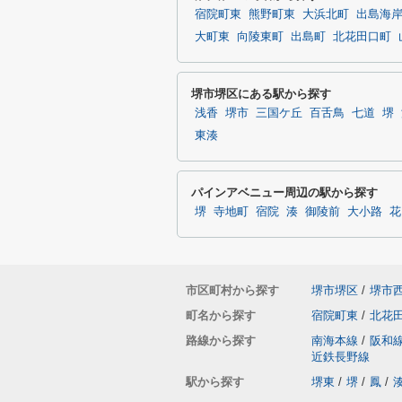
宿院町東
熊野町東
大浜北町
出島海
大町東
向陵東町
出島町
北花田口町
堺市堺区にある駅から探す
浅香
堺市
三国ケ丘
百舌鳥
七道
堺
東湊
パインアベニュー周辺の駅から探す
堺
寺地町
宿院
湊
御陵前
大小路
花
市区町村から探す
堺市堺区
/
堺市
町名から探す
宿院町東
/
北花
路線から探す
南海本線
/
阪和
近鉄長野線
駅から探す
堺東
/
堺
/
鳳
/