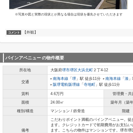
※写真や図と実際の現状とが異なる場合は現状を優先させていただきます
【外観】
コメント
パインアベニュー
の物件概要
所在地
大阪府
堺市堺区
大浜北町
２丁4-12
南海本線
「
堺
」駅 徒歩11分
南海本線
「
湊
」
交通
阪堺電軌阪堺線
「
寺地町
」駅 徒歩11分
賃料
4.6万円
管理費・共
面積
24.00㎡
築年月（築
種別/構造
マンション / 鉄骨造
階建
こだわりポイント満載のパインアベニュー。徒
ます。クレジットカードで初期費用がお支払い
備考
ます。こちらの物件はマンションです。堺市堺