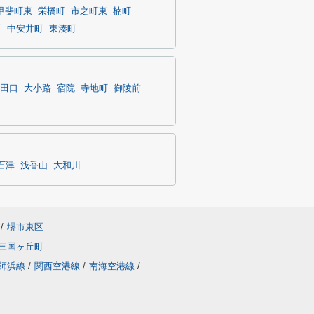
甲斐町東
栄橋町
市之町東
楠町
町
中安井町
東湊町
田口
大小路
宿院
寺地町
御陵前
石津
浅香山
大和川
/
堺市東区
三国ヶ丘町
師浜線
/
関西空港線
/
南海空港線
/