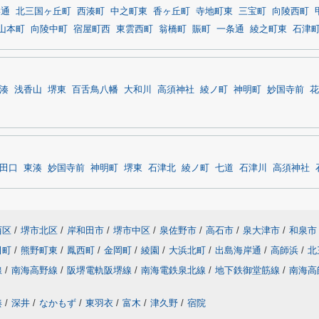
岸通
北三国ヶ丘町
西湊町
中之町東
香ヶ丘町
寺地町東
三宝町
向陵西町
山本町
向陵中町
宿屋町西
東雲西町
翁橋町
賑町
一条通
綾之町東
石津
湊
浅香山
堺東
百舌鳥八幡
大和川
高須神社
綾ノ町
神明町
妙国寺前
花
田口
東湊
妙国寺前
神明町
堺東
石津北
綾ノ町
七道
石津川
高須神社
西区
/
堺市北区
/
岸和田市
/
堺市中区
/
泉佐野市
/
高石市
/
泉大津市
/
和泉市
田町
/
熊野町東
/
鳳西町
/
金岡町
/
綾園
/
大浜北町
/
出島海岸通
/
高師浜
/
北
線
/
南海高野線
/
阪堺電軌阪堺線
/
南海電鉄泉北線
/
地下鉄御堂筋線
/
南海高
湊
/
深井
/
なかもず
/
東羽衣
/
富木
/
津久野
/
宿院