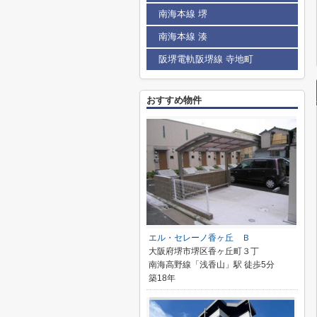
南海本線 堺
南海本線 湊
阪堺電軌阪堺線 寺地町
おすすめ物件
エル・セレーノ香ヶ丘 Ｂ
大阪府堺市堺区香ヶ丘町３丁
南海高野線「浅香山」駅 徒歩5分
築18年