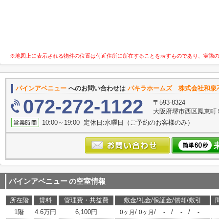
※地図上に表示される物件の位置は付近住所に所在することを表すものであり、実際
パインアベニュー
へのお問い合わせは
パキラホームズ 株式会社和泉
072-272-1122
〒593-8324
大阪府堺市西区鳳東町５丁
10:00～19:00 定休日:水曜日（ご予約のお客様のみ）
パインアベニュー
の空室情報
所在階
賃料
管理費・共益費
敷金/礼金/保証金/償却/敷引
1階
4.6万円
6,100円
/
/
/
/
0ヶ月
0ヶ月
-
-
-