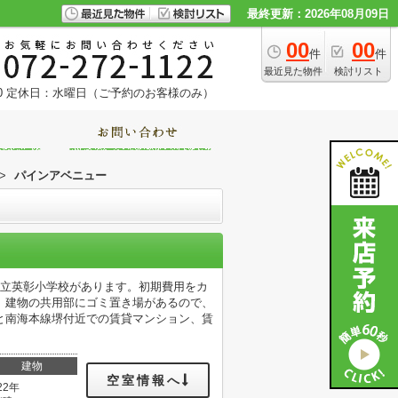
最終更新：2026年08月09日
00
00
件
件
最近見た物件
検討リスト
0
定休日：水曜日（ご予約のお客様のみ）
>
パインアベニュー
市立英彰小学校があります。初期費用をカ
。建物の共用部にゴミ置き場があるので、
と南海本線堺付近での賃貸マンション、賃
。
建物
空室情報へ
22年