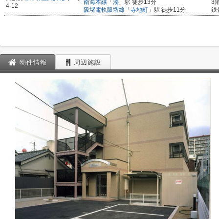
南海本線
「
湊
」駅 徒歩13分
3
4-12
阪堺電軌阪堺線
「
寺地町
」駅 徒歩11分
鉄
物件情報
周辺施設