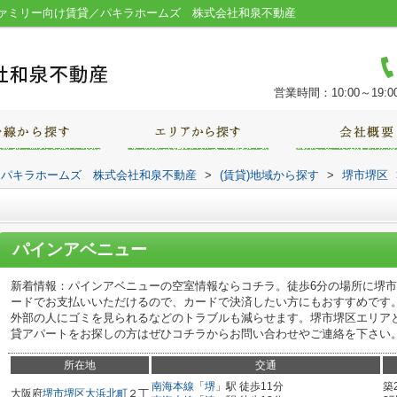
ァミリー向け賃貸／パキラホームズ 株式会社和泉不動産
営業時間：10:00～19:0
｜パキラホームズ 株式会社和泉不動産
>
(賃貸)地域から探す
>
堺市堺区
パインアベニュー
新着情報：パインアベニューの空室情報ならコチラ。徒歩6分の場所に堺
ードでお支払いいただけるので、カードで決済したい方にもおすすめです
外部の人にゴミを見られるなどのトラブルも減らせます。堺市堺区エリア
貸アパートをお探しの方はぜひコチラからお問い合わせやご連絡を下さい
所在地
交通
南海本線
「
堺
」駅 徒歩11分
築
大阪府
堺市堺区
大浜北町
２丁