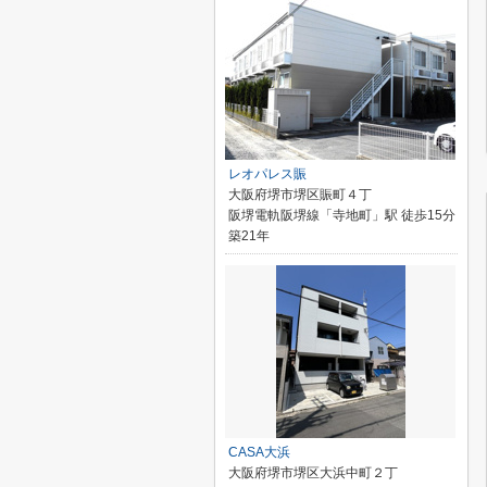
レオパレス賑
大阪府堺市堺区賑町４丁
阪堺電軌阪堺線「寺地町」駅 徒歩15分
築21年
CASA大浜
大阪府堺市堺区大浜中町２丁