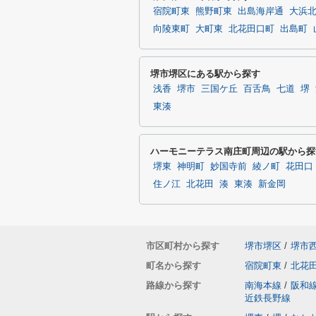
宿院町東
熊野町東
出島海岸通
大浜
向陵東町
大町東
北花田口町
出島町
堺市堺区にある駅から探す
浅香
堺市
三国ケ丘
百舌鳥
七道
堺
東湊
ハーモニーテラス南庄町周辺の駅から探
堺東
神明町
妙国寺前
綾ノ町
花田口
住ノ江
北花田
湊
東湊
新金岡
市区町村から探す
堺市堺区
/
堺市
町名から探す
宿院町東
/
北花
路線から探す
南海本線
/
阪和
近鉄長野線