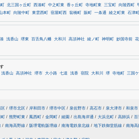
北町
北三国ヶ丘町
西湊町
中之町東
香ヶ丘町
寺地町東
三宝町
向陵西町
山本町
向陵中町
東雲西町
宿屋町西
翁橋町
賑町
一条通
綾之町東
石津
湊
浅香山
堺東
百舌鳥八幡
大和川
高須神社
綾ノ町
神明町
妙国寺前
花
す
浅香山
高須神社
堺市
大小路
七道
浅香
宿院
大和川
堺
寺地町
三国ケ
西区
/
堺市北区
/
岸和田市
/
堺市中区
/
泉佐野市
/
高石市
/
泉大津市
/
和泉市
田町
/
熊野町東
/
鳳西町
/
金岡町
/
綾園
/
出島海岸通
/
大浜北町
/
高師浜
/
百
線
/
南海高野線
/
阪堺電軌阪堺線
/
南海電鉄泉北線
/
地下鉄御堂筋線
/
南海高