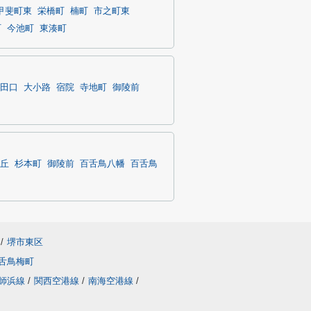
甲斐町東
栄橋町
楠町
市之町東
町
今池町
東湊町
田口
大小路
宿院
寺地町
御陵前
丘
杉本町
御陵前
百舌鳥八幡
百舌鳥
/
堺市東区
舌鳥梅町
師浜線
/
関西空港線
/
南海空港線
/