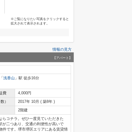
※ご覧になりたい写真をクリックすると
拡大されて表示されます。
情報の見方
【アパート】
「
浅香山
」駅 徒歩16分
益費
4,000円
年数）
2017年 10月 ( 築8年 )
2階建
ならコチラ。ぜひ一度見ていただきた
駅が二つあり、交通の利便性が高いで
の物件です。堺市堺区エリアにある賃貸情