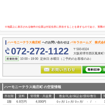
※地図上に表示される物件の位置は付近住所に所在することを表すものであり、実際
ハーモニーテラス南庄町
へのお問い合わせは
パキラホームズ 株式会
072-272-1122
〒593-8324
大阪府堺市西区鳳東町５丁
10:00～19:00 定休日:水曜日（ご予約のお客様のみ）
ハーモニーテラス南庄町
の空室情報
所在階
賃料
管理費・共益費
敷金/礼金/保証金/償却/敷引
1階
6.9万円
4,000円
/
/
/
/
0ヶ月
1ヶ月
0ヶ月
-
-