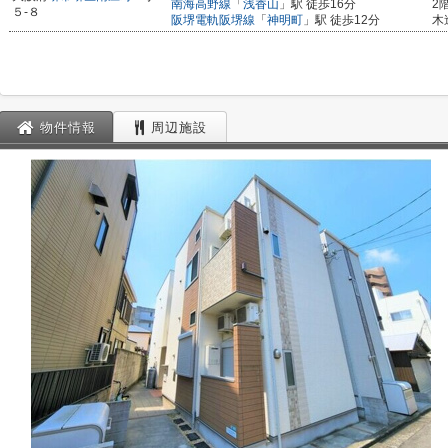
南海高野線
「
浅香山
」駅 徒歩16分
2
５-８
阪堺電軌阪堺線
「
神明町
」駅 徒歩12分
木
物件情報
周辺施設