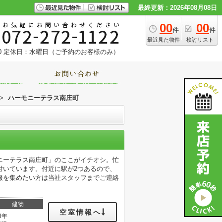
最終更新：2026年08月08日
00
00
件
件
最近見た物件
検討リスト
0
定休日：水曜日（ご予約のお客様のみ）
>
ハーモニーテラス南庄町
ニーテラス南庄町」のここがイチオシ。忙
付いています。付近に駅が2つあるので、
報を集めたい方は当社スタッフまでご連絡
建物
空室情報へ
8年