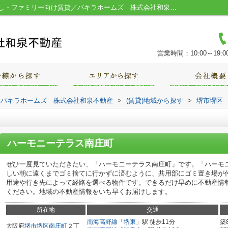
ハーモニーテラス南庄町／堺市の一人暮らし・ファミリー向け賃貸／パキラホームズ 株式会社和泉不動産
営業時間：10:00～19:0
｜パキラホームズ 株式会社和泉不動産
>
(賃貸)地域から探す
>
堺市堺区
ハーモニーテラス南庄町
ぜひ一度見ていただきたい、「ハーモニーテラス南庄町」です。「ハーモ
しい朝に遠くまでゴミ捨てに行かずに済むように、共用部にゴミ置き場が
用途や行き先によって経路を選べる物件です。できるだけ早めに不動産情
ください。地域の不動産情報をいち早くお届けします。
所在地
交通
南海高野線
「
堺東
」駅 徒歩11分
築
大阪府
堺市堺区
南庄町
２丁