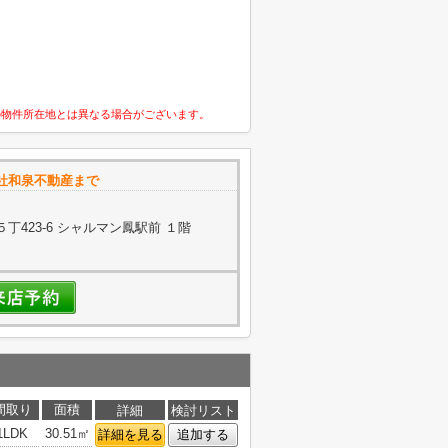
の物件所在地とは異なる場合がございます。
社和泉不動産まで
423-6 シャルマン鳳駅前 １階
間取り
面積
詳細
検討リスト
1LDK
30.51㎡
詳細を見る
追加する