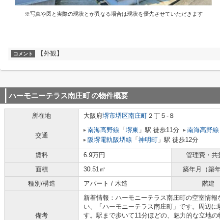
※写真や図と実際の現状とが異なる場合は現状を優先させていただきます
【外観】
コメント
ハーモニーテラス南庄町
の物件概要
所在地
大阪府
堺市堺区
南庄町
２丁５-８
南海高野線
「
堺東
」駅 徒歩11分
南海高野線
交通
阪堺電軌阪堺線
「
神明町
」駅 徒歩12分
賃料
6.9万円
管理費・共
面積
30.51㎡
築年月（築
種別/構造
アパート / 木造
階建
新着情報：ハーモニーテラス南庄町の空室情報
い、「ハーモニーテラス南庄町」です。周辺に
備考
す。駅まで歩いて11分ほどの、魅力的な立地