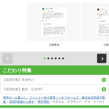
小林雅也
小林
前
こだわり特集
【賃貸特集】単身向け
【賃貸特集】敷金・礼金0円
堺市の一人暮らし・ファミリー向け賃貸｜パキラホームズ 株式会社和泉不動
産
>
(賃貸)地域から探す
>
堺市堺区
>
エヌエム・スワサント・ドゥ・イースト