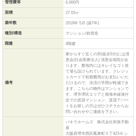
管理費等
6,000円
面積
27.03㎡
築年数
2019年 5月 (築7年)
種別/構造
マンション/鉄骨造
階建
4階建
家からすぐ近くの所(徒歩5分)には清
恵会(社会医療法人) 清恵会病院があ
ります。敷地内にはキレイなゴミ捨
て場も設けられています。クレジッ
トカードで初期費用がお支払いいた
備考
だけるので、決済の手間が軽減でき
ます。こちらの物件はマンションで
す。堺市堺区エリアと南海本線湊付
近での賃貸マンション、賃貸アパー
トをお探しの方はぜひコチラからお
問い合わせやご連絡を下さい。
パキラホームズ 株式会社和泉不動
産
大阪府堺市西区鳳東町５丁423-6 シ