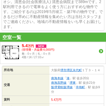
オシ。清恵会(社会医療法人) 清恵会病院まで389mです。2
駅利用できるので電車をよく使う方におすすめな物件で
す。ご紹介するのは2019年5月竣工・築7年の物件です。で
きるだけ早めに不動産情報を集めたい方は当社スタッフま
でご連絡ください。地域の不動産情報をいち早くお届けし
ます。
空室一覧
5.4
万
円
NEW
(管理費・共益費 6,000円)
敷：0ヶ月｜礼：0ヶ月
4階 / 1K / 27.03㎡
所在地
大阪府
堺市堺区
永代町
１丁３－１４
南海本線
「
湊
」駅 徒歩20分
南海高野線
「
堺東
」駅 徒歩21分
交通
阪堺電軌阪堺線
「
寺地町
」駅 徒歩9
分
賃料
5.4万円