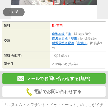
1 / 18
賃料
5.4万円
南海本線
「
湊
」駅 徒歩20分
南海高野線
「
堺東
」駅 徒歩21分
交通
阪堺電軌阪堺線
「
寺地町
」駅 徒歩9
分
間取り(面積)
1K(27.03㎡)
築年月
2019年 5月(築7年)
メールでお問い合わせする(無料)
電話でお問い合わせする
「エヌエム・スワサント・ドゥ・イースト」のここがイチ