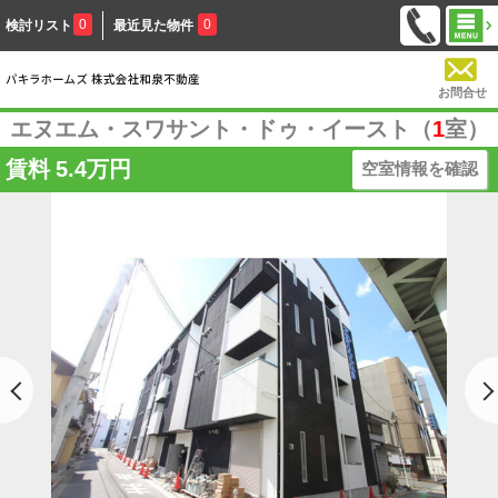
0
0
検討リスト
最近見た物件
お問合せ
エヌエム・スワサント・ドゥ・イースト（
1
室）
賃料
5.4万円
空室情報を確認