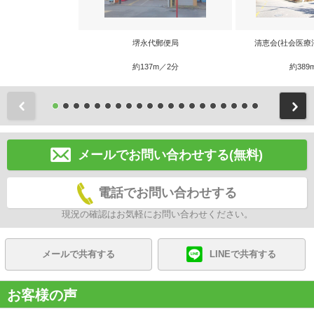
堺永代郵便局
清恵会(社会医療
約137m／2分
約389
前
メールでお問い合わせする(無料)
電話でお問い合わせする
現況の確認はお気軽にお問い合わせください。
メールで共有する
LINEで共有する
お客様の声